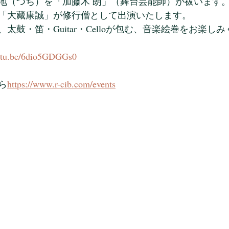
地（つち）を「加藤木 朗」（舞台芸能師）が祓います
「大藏康誠」が修行僧として出演いたします。
太鼓・笛・Guitar・Celloが包む、音楽絵巻をお楽し
outu.be/6dio5GDGGs0
ら
https://www.r-cib.com/events