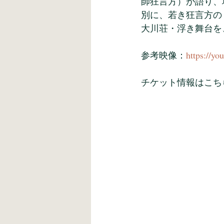
師狂言方）が語り、
別に、若き狂言方の
大川荘・浮き舞台を、
参考映像：
https://y
チケット情報はこち