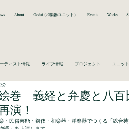
ews
About
Godai (和楽器ユニット）
Events
Works
S
ーティスト情報
ライブ情報
プロジェクト
ユニッ
2分
絵巻 義経と弁慶と八百
再演！
楽・民俗芸能・剱伎・和楽器・洋楽器でつくる「総合芸
物語」を上演します。