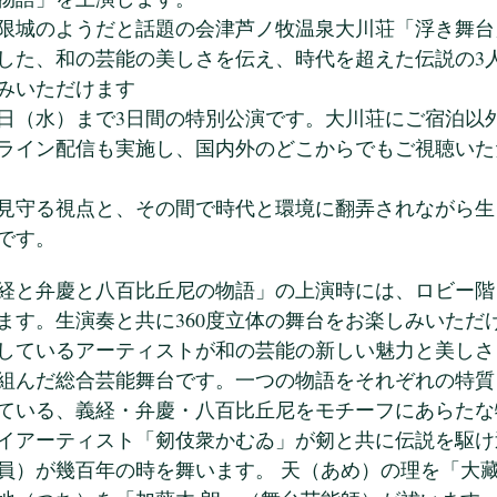
限城のようだと話題の会津芦ノ牧温泉大川荘「浮き舞台
した、和の芸能の美しさを伝え、時代を超えた伝説の3
みいただけます
28日（水）まで3日間の特別公演です。大川荘にご宿泊以
ライン配信も実施し、国内外のどこからでもご視聴いた
見守る視点と、その間で時代と環境に翻弄されながら生
です。
経と弁慶と八百比丘尼の物語」の上演時には、ロビー階
ます。生演奏と共に360度立体の舞台をお楽しみいただ
しているアーティストが和の芸能の新しい魅力と美しさ
組んだ総合芸能舞台です。一つの物語をそれぞれの特質
ている、義経・弁慶・八百比丘尼をモチーフにあらたな
イアーティスト「剱伎衆かむゐ」が剱と共に伝説を駆け
員）が幾百年の時を舞います。 天（あめ）の理を「大