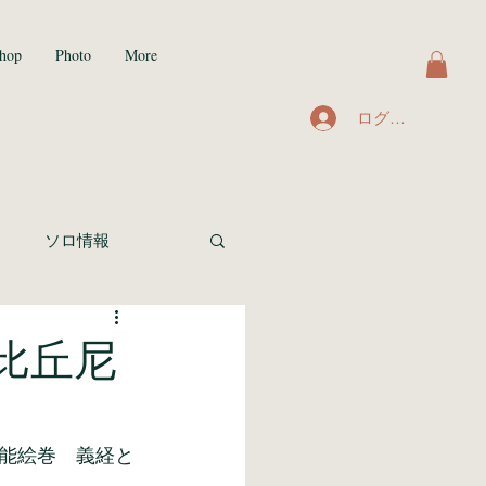
hop
Photo
More
ログイン
ト
ソロ情報
比丘尼
能絵巻　義経と