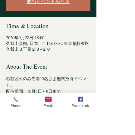
他のイベントを見る
Time & Location
2020年9月28日 18:00
久我山会館, 日本、〒168-0082 東京都杉並区
久我山３丁目２３−２０
About The Event
杉並区民のみ先着15名さま無料招待イベン
ト。
配信期間　10月5日～9日まで　　
配信開始:10月5日　19時～（第1部）
　　　　　　　　　19時36分～（第2部）
Phone
Email
Facebook
　　　　　　　　　20時～（第1部・字幕あ
り）
　　　　　　　　　※これ以降は、アーカイ
ブでいつでも視聴できます。