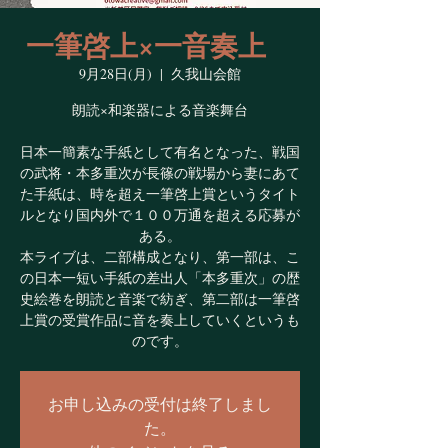
一筆啓上×一音奏上
9月28日(月)
  |  
久我山会館
朗読×和楽器による音楽舞台
日本一簡素な手紙として有名となった、戦国
の武将・本多重次が長篠の戦場から妻にあて
た手紙は、時を超え一筆啓上賞というタイト
ルとなり国内外で１００万通を超える応募が
ある。
本ライブは、二部構成となり、第一部は、こ
の日本一短い手紙の差出人「本多重次」の歴
史絵巻を朗読と音楽で紡ぎ、第二部は一筆啓
上賞の受賞作品に音を奏上していくというも
のです。
お申し込みの受付は終了しまし
た。