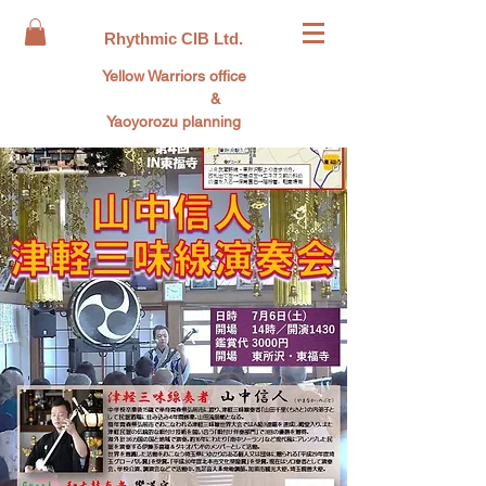
Rhythmic CIB Ltd.
Yellow Warriors office
&
Yaoyorozu planning