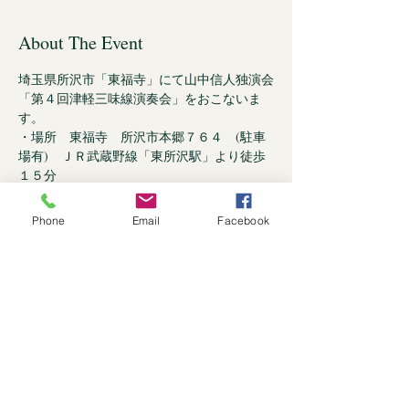
About The Event
埼玉県所沢市「東福寺」にて山中信人独演会
「第４回津軽三味線演奏会」をおこないま
す。
・場所　東福寺　所沢市本郷７６４　(駐車
場有)　ＪＲ武蔵野線「東所沢駅」より徒歩
１５分
・時間　１４時開場　１４時３０分開演
・料金　３０００円
Phone
Email
Facebook
・出演　ゲスト　響道宴(和太鼓)　
お問い合わせ先
Read More >
Share This Event