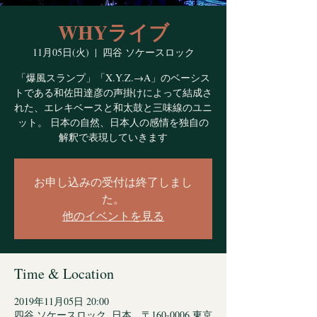
WHYライブ
11月05日(火)
  |  
四谷 ソケースロック
「爆風スランプ」「X.Y.Z.→A」のベーシス
トである和佐田達彦の声掛けによって結成さ
れた、エレキベースと和太鼓と三味線のユニ
ット。 日本の自然、日本人の感情を独自の
解釈で表現していきます
お申し込みの受付は終了しまし
た。
他のイベントを見る
Time & Location
2019年11月05日 20:00
四谷 ソケースロック, 日本、〒160-0006 東京