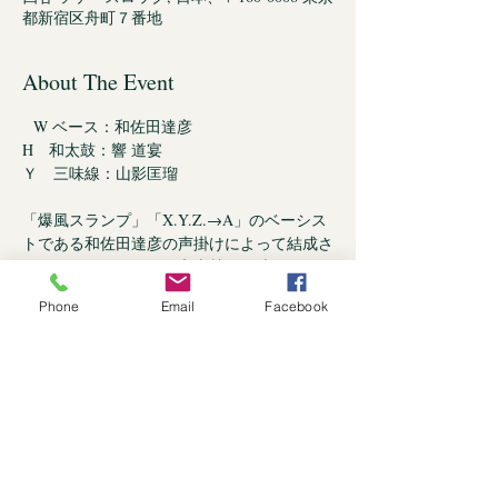
都新宿区舟町７番地
About The Event
  W ベース：和佐田達彦　
H　和太鼓：響 道宴
Ｙ　三味線：山影匡瑠
「爆風スランプ」「X.Y.Z.→A」のベーシス
トである和佐田達彦の声掛けによって結成さ
れた、エレキベースと和太鼓と三味線のユニ
ット。 日本の自然、日本人の感情を独自の
Phone
Email
Facebook
解釈で表現していきます
OPEN-18:30
Read More >