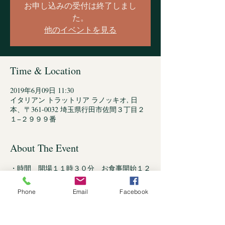
お申し込みの受付は終了しまし
た。
他のイベントを見る
Time & Location
2019年6月09日 11:30
イタリアン トラットリア ラノッキオ, 日
本、〒361-0032 埼玉県行田市佐間３丁目２
１−２９９９番
About The Event
・時間　開場１１時３０分　お食事開始１２
時　開演１３時
・料金　４５００円(料理・ソフトドリンク
Phone
Email
Facebook
付き)
・出演　響道宴(和太鼓)　山中信人(津軽三
味線)