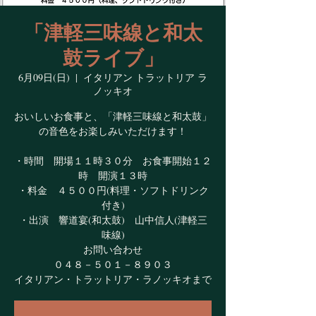
「津軽三味線と和太
鼓ライブ」
6月09日(日)
  |  
イタリアン トラットリア ラ
ノッキオ
おいしいお食事と、「津軽三味線と和太鼓」
の音色をお楽しみいただけます！
・時間 開場１１時３０分 お食事開始１２
時 開演１３時
・料金 ４５００円(料理・ソフトドリンク
付き)
・出演 響道宴(和太鼓) 山中信人(津軽三
味線)
お問い合わせ
０４８－５０１－８９０３
イタリアン・トラットリア・ラノッキオまで