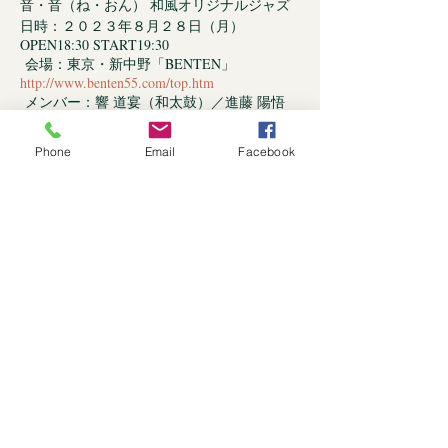
音・音（ね・おん） 和風オリジナルジャズ
日時：２０２３年８月２８日（月）
OPEN18:30 START19:30
会場：東京・新中野「BENTEN」
http://www.benten55.com/top.htm
メンバー：響 道宴（和太鼓）／進藤 陽悟
（Key）／武田 和大（Sax）／和佐田達彦
（B）
Phone
Email
Facebook
MC￥3500（要オーダー）
予約：各メンバーまたは、会場：
「BENTEN」まで
会場電話：03-5340-8270 東京都中野区本町4-
39-4 TNビル B1F
Share This Event
Store Policy
FAQ
Shipping & Returns