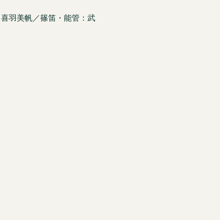
：喜羽美帆／篠笛・能管：武