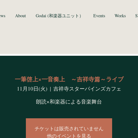
ews
About
Godai (和楽器ユニット）
Events
Works
S
一筆啓上×一音奏上 ～吉祥寺篇～ライブ
11月10日(火)
  |  
吉祥寺スターパインズカフェ
朗読×和楽器による音楽舞台
チケットは販売されていません
他のイベントを見る