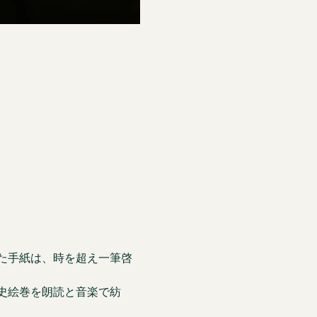
た手紙は、時を超え一筆啓
史絵巻を朗読と音楽で紡