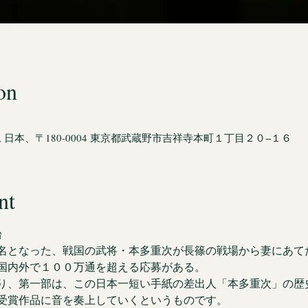
on
日本、〒180-0004 東京都武蔵野市吉祥寺本町１丁目２０−１６
nt
台
名となった、戦国の武将・本多重次が長篠の戦場から妻にあて
国内外で１００万通を超える応募がある。
り、第一部は、この日本一短い手紙の差出人「本多重次」の歴
受賞作品に音を奏上していくというものです。