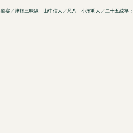
鼓：響道宴／津軽三味線：山中信人／尺八：小濱明人／二十五絃箏