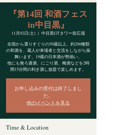
『第14回 和酒フェス
in中目黒』
11月02日(土)
  |  
中目黒GTタワー前広場
全国から選りすぐりの50蔵以上、約200種類
の和酒を、蔵人が来場者と交流をしながら振
舞います。19蔵の日本酒が勢揃い。
他にも無ろ過酒、にごり酒、梅酒などを2時
間15分間の利き酒し放題で楽しめます。
お申し込みの受付は終了しまし
た。
他のイベントを見る
Time & Location