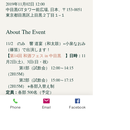
2019年11月02日 12:00
中目黒GTタワー前広場, 日本、〒153-0051
東京都目黒区上目黒２丁目１−１
About The Event
11/2　のみ　響 道宴（和太鼓）×小泉なおみ
（篠笛）で出演します！　
【
】
日時：
第14回 和酒フェス in 中目黒　
11
月2日(土)、3日(日・祝)

　　　 第1部（試飲会） 12:00～14:15 
（2H15M） 

　　　 第2部（試飲会） 15:00～17:15 
定員：
場所：
中目黒GTタワー前広場 (東京都目黒区
Phone
Email
Facebook
料金：
3,000円（前売り制、税別） / 当日券
は未定

　　　公式サイト、PassMarket、Peatixにて
チケット販売
