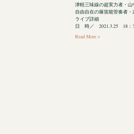
津軽三味線の超実力者・山
自由自在の篠笛能管奏者・
ライブ詳細
日　時／　2021.3.25　18：30 
Read More >