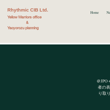
Rhythmic CIB Ltd.
Home
N
Yellow Warriors office
&
Yaoyorozu planning
＠JP
者の表
り取