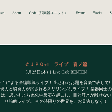
ews
About
Godai (和楽器ユニット）
Events
Works
S
＠ＪＰＯ+1 ライブ 春ノ篇
3月25日(木)
  |  
Live Cafe BENTEN
O＋１による全編即興ライブ！ 出されたお題を音楽で表して
現力と瞬発力が試されるスリリングなライブ！ 楽器同士
りは、思いもよらぬ化学反応を起こし、目と耳とが離せない
リ箱的ライブ。 その時限りの世界を、お見逃しなく！