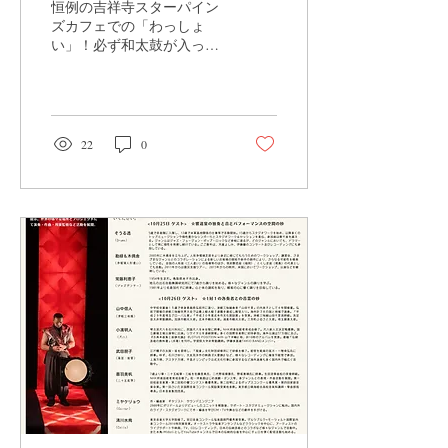
恒例の吉祥寺スターパイン
ズカフェでの「わっしょ
い」！必ず和太鼓が入って
いる5日連続の対バンライ
ブ！ 2月8日出演です！
2022年、2023年の夏、2年
連続でVRアイドル「えの
ぐ」さんのライブ時に太鼓
22
0
班として集まってもらった
メンバー。...