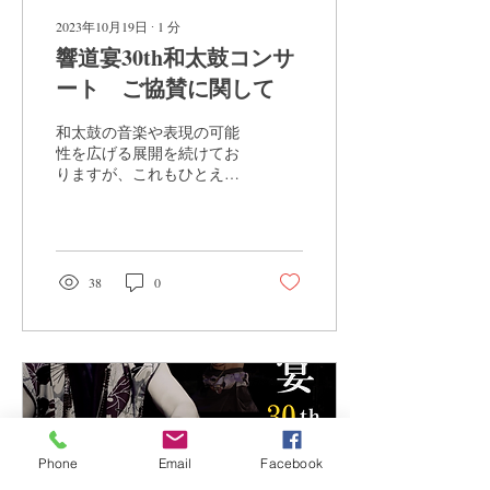
2023年10月19日
∙
1
分
響道宴30th和太鼓コンサ
ート ご協賛に関して
和太鼓の音楽や表現の可能
性を広げる展開を続けてお
りますが、これもひとえ
に、皆さま方のご支援ご協
力の賜物と心より感謝申し
上げます。 つきましては、
所持多難な折、本公演に協
賛を賜りたく募集させてい
38
0
ただきます。 ご協賛として
ご協力いただく特長は以下
の通りです。 ・本公演への
ご招待...
Phone
Email
Facebook