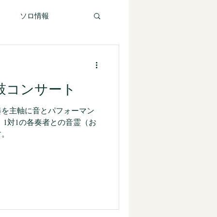
ト
ソロ情報
太鼓コンサート
奏を主軸に音とパフォーマン
、1対1の各奏者との音霊（お
す。