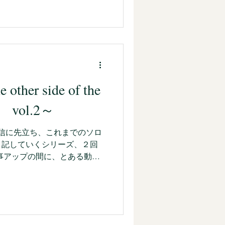
予定通り進まんかった… さ
ther side of the
e vol.2～
演配信に先立ち、これまでのソロ
、記していくシリーズ、２回
事アップの間に、とある動き
知兼ね、太鼓のメンバーから