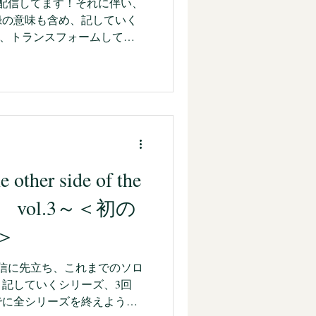
公演配信してます！それに伴い、
録の意味も含め、記していく
ソロ公演。 いまでこそ
ther side of the
nce vol.3～＜初の
＞
演配信に先立ち、これまでのソロ
記していくシリーズ、3回
までに全シリーズを終えようと