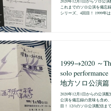
2020年12月1日からソロ
これまでのソロ公演を備忘
シリーズ、4回目！ 1999年は、トランスフォームして
「響 道宴」となりまして、最初の
「響...
1999→2020 ～The o
solo performa
地方ソロ公演篇
2020年12月1日からの公
公演を備忘録の意味も含め、
目！ 12/1のソロ公演配信