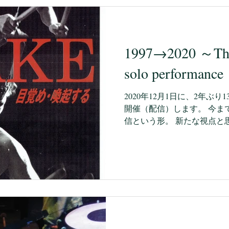
1997→2020 ～The other side of the
solo performanc
2020年12月1日に、2年ぶ
開催（配信）します。 今ま
信という形。 新たな視点と
でに撮影は終え、プレ配信も
ぼ体力のみで乗り切り、3日
もど...