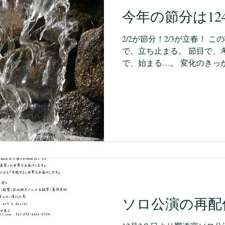
今年の節分は1
2/2が節分！2/3が立春！ こ
で、立ち止まる。 節目で、
で、始まる…。 変化のきっかけを時間の流れのなかで、
季節の移り変わりの中に感
いる大きなシステ
ソロ公演の再配