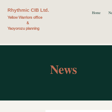
Rhythmic CIB Ltd.
Home
N
Yellow Warriors office
&
Yaoyorozu planning
News