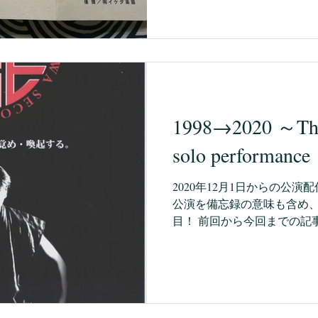
していたのに！！！まったく
て、気を取り直して、、、...
1998→2020 ～The o
solo performanc
2020年12月1日からの公
公演を備忘録の意味も含め
目！ 前回から今回までの記
が！ 響道宴のソロ公演の告
声をかけてもらったので、...