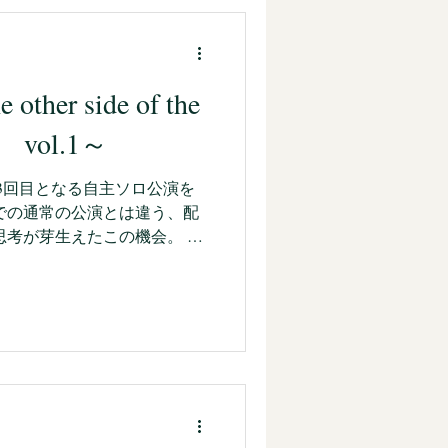
e vol.1～
り13回目となる自主ソロ公演を
での通常の公演とは違う、配
思考が芽生えたこの機会。 す
済み。 勝手が違うことをほ
目終えた時には、スタッフと