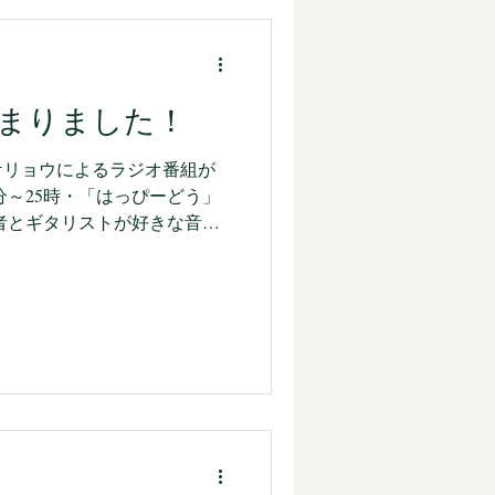
まりました！
ケリョウによるラジオ番組が
0分～25時・「はっぴーどう」
者とギタリストが好きな音楽
なコトやヒト、音楽や物にい
トも呼びつつ、はっぴーにな