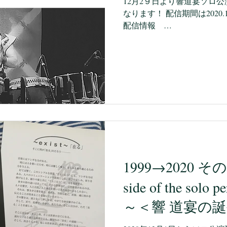
12月2９日より響道宴ソロ
なります！ 配信期間は2020.12
配信情報
https://ja.twitcasting.tv/c:r_cib
1999→2020 その
side of the solo 
～＜響 道宴の