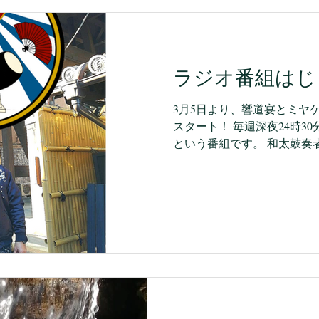
ラジオ番組はじ
3月5日より、響道宴とミヤ
スタート！ 毎週深夜24時3
という番組です。 和太鼓奏
を掛けつつ、「はっぴー」
たるまで語り、時にはゲス
れる時間にし...