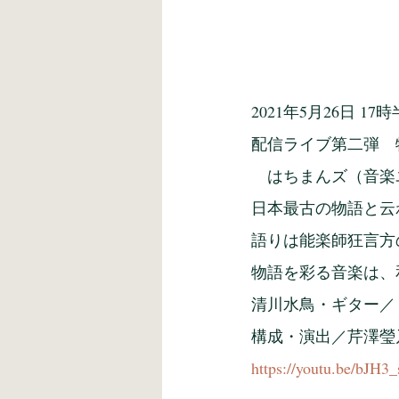
2021年5月26日 17
配信ライブ第二弾　
　はちまんズ（音楽
日本最古の物語と云
語りは能楽師狂言方
物語を彩る音楽は、
清川水鳥・ギター／
構成・演出／芹澤瑩
https://youtu.be/bJH3