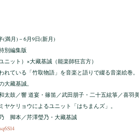
時半(満月)－6月9日(新月)
特別編集版
ユニット）×大藏基誠（能楽師狂言方）
われている「竹取物語」を音楽と語りで綴る音楽絵巻。
の大藏基誠。
和太鼓／響 道宴・篠笛／武田朋子・二十五絃箏／喜羽
ミヤケリョウによるユニット「はちまんズ」。
乃　脚本／芹澤瑩乃・大藏基誠
_sq6Sl4