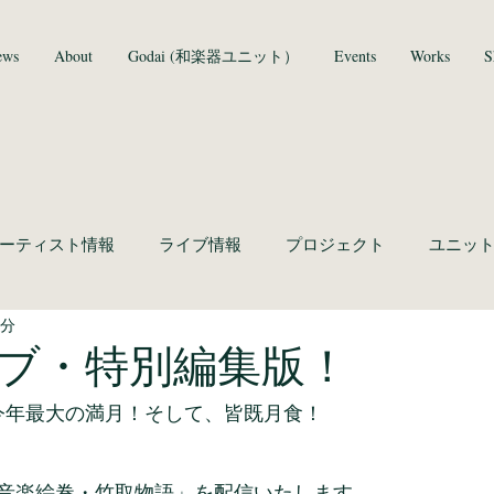
ews
About
Godai (和楽器ユニット）
Events
Works
S
ーティスト情報
ライブ情報
プロジェクト
ユニッ
3分
ブ・特別編集版！
は、今年最大の満月！そして、皆既月食！
音楽絵巻・竹取物語」を配信いたします。