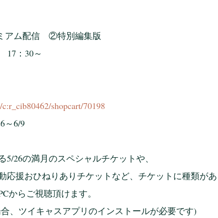
レミアム配信　②特別編集版
6　17：30～
tv/c:r_cib80462/shopcart/70198
～6/9
る5/26の満月のスペシャルチケットや、
動応援おひねりありチケットなど、チケットに種類があ
PCからご視聴頂けます。
場合、ツイキャスアプリのインストールが必要です)