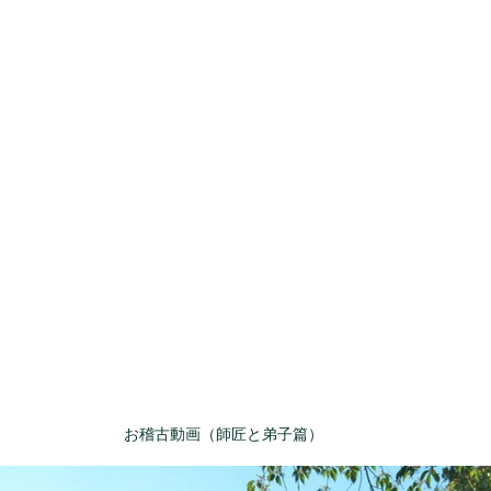
お稽古動画（師匠と弟子篇）