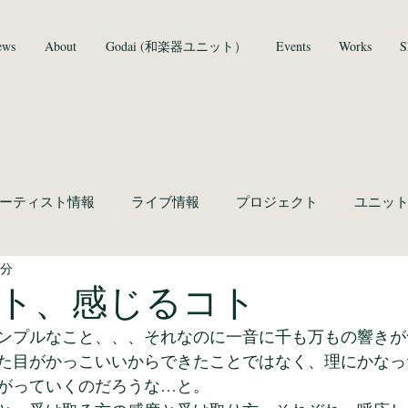
ews
About
Godai (和楽器ユニット）
Events
Works
S
ーティスト情報
ライブ情報
プロジェクト
ユニッ
1分
ト、感じるコト
ンプルなこと、、、それなのに一音に千も万もの響きが
た目がかっこいいからできたことではなく、理にかなっ
がっていくのだろうな…と。